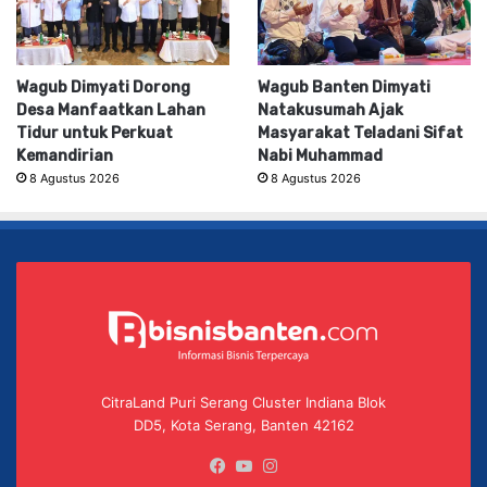
Wagub Dimyati Dorong
Wagub Banten Dimyati
Desa Manfaatkan Lahan
Natakusumah Ajak
Tidur untuk Perkuat
Masyarakat Teladani Sifat
Kemandirian
Nabi Muhammad
8 Agustus 2026
8 Agustus 2026
CitraLand Puri Serang Cluster Indiana Blok
DD5, Kota Serang, Banten 42162
Facebook
YouTube
Instagram