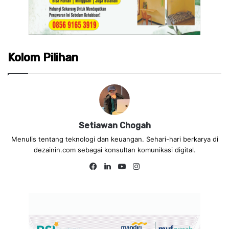
Kolom Pilihan
Setiawan Chogah
Menulis tentang teknologi dan keuangan. Sehari-hari berkarya di
dezainin.com sebagai konsultan komunikasi digital.
Fa
Lin
Yo
Ins
ce
ke
uT
tag
bo
dIn
ub
ra
ok
e
m