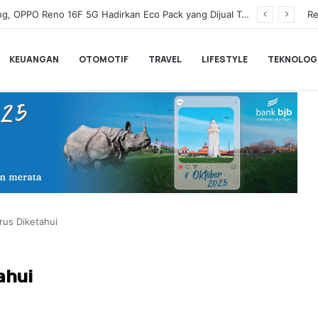
Wamenkeu Juda Agung Optimis Ekonomi Tumbuh Kuat dan Fiskal Tetap Terjaga di Tengah Ketidakpastian Global
Re
KEUANGAN
OTOMOTIF
TRAVEL
LIFESTYLE
TEKNOLOG
rus Diketahui
ahui