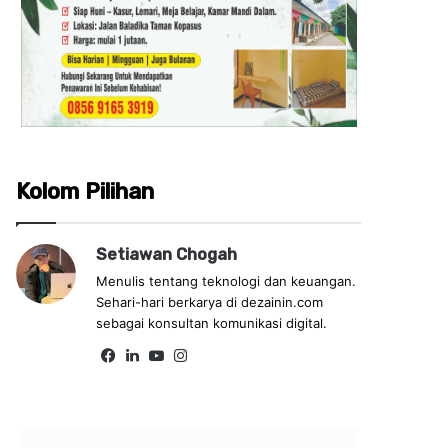
Kolom Pilihan
Setiawan Chogah
Menulis tentang teknologi dan keuangan.
Sehari-hari berkarya di dezainin.com
sebagai konsultan komunikasi digital.
Fa
Lin
Yo
Ins
ce
ke
uT
tag
bo
dIn
ub
ra
ok
e
m