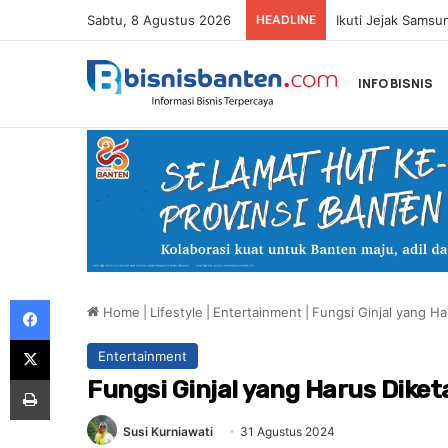
Sabtu, 8 Agustus 2026
HEADLINE
INFO BISNIS
Facebook
Home
|
Lifestyle
|
Entertainment
|
Fungsi Ginjal yang Ha
X
Entertainment
Print
Fungsi Ginjal yang Harus Diket
Susi Kurniawati
31 Agustus 2024