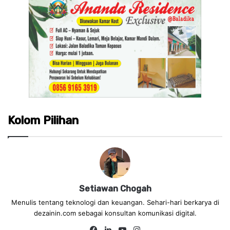
Kolom Pilihan
Setiawan Chogah
Menulis tentang teknologi dan keuangan. Sehari-hari berkarya di
dezainin.com sebagai konsultan komunikasi digital.
Fa
Lin
Yo
Ins