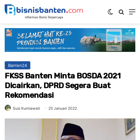
Switch ski
Mencar
M
Banten24
FKSS Banten Minta BOSDA 2021
Dicairkan, DPRD Segera Buat
Rekomendasi
Susi Kurniawati
25 Januari 2022