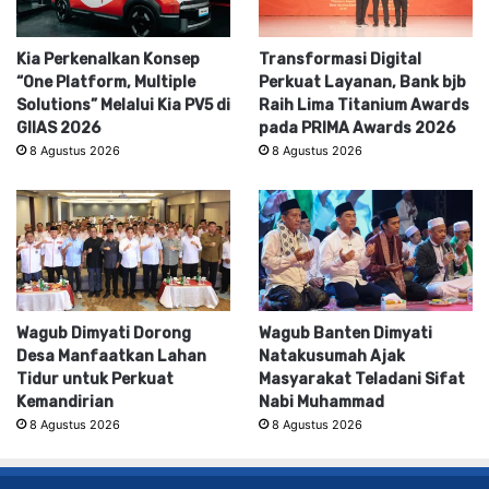
Kia Perkenalkan Konsep
Transformasi Digital
“One Platform, Multiple
Perkuat Layanan, Bank bjb
Solutions” Melalui Kia PV5 di
Raih Lima Titanium Awards
GIIAS 2026
pada PRIMA Awards 2026
8 Agustus 2026
8 Agustus 2026
Wagub Dimyati Dorong
Wagub Banten Dimyati
Desa Manfaatkan Lahan
Natakusumah Ajak
Tidur untuk Perkuat
Masyarakat Teladani Sifat
Kemandirian
Nabi Muhammad
8 Agustus 2026
8 Agustus 2026