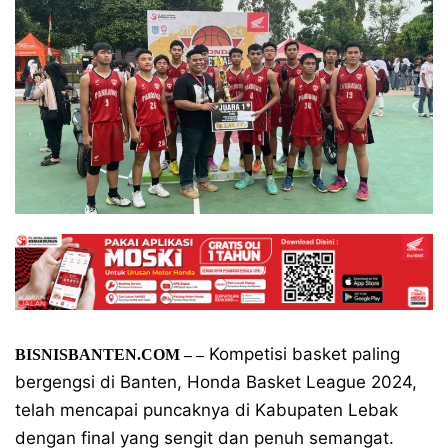
Kompetisi basket paling
BISNISBANTEN.COM – –
bergengsi di Banten, Honda Basket League 2024,
telah mencapai puncaknya di Kabupaten Lebak
dengan final yang sengit dan penuh semangat.