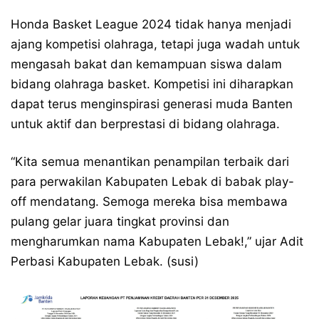
Honda Basket League 2024 tidak hanya menjadi
ajang kompetisi olahraga, tetapi juga wadah untuk
mengasah bakat dan kemampuan siswa dalam
bidang olahraga basket. Kompetisi ini diharapkan
dapat terus menginspirasi generasi muda Banten
untuk aktif dan berprestasi di bidang olahraga.
“Kita semua menantikan penampilan terbaik dari
para perwakilan Kabupaten Lebak di babak play-
off mendatang. Semoga mereka bisa membawa
pulang gelar juara tingkat provinsi dan
mengharumkan nama Kabupaten Lebak!,” ujar Adit
Perbasi Kabupaten Lebak. (susi)