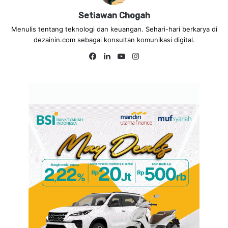
Setiawan Chogah
Menulis tentang teknologi dan keuangan. Sehari-hari berkarya di
dezainin.com sebagai konsultan komunikasi digital.
Fa
Lin
Yo
Ins
ce
ke
uT
tag
bo
dIn
ub
ra
ok
e
m