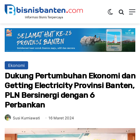
Switch ski
Mencar
M
Ekonomi
Dukung Pertumbuhan Ekonomi dan
Getting Electricity Provinsi Banten,
PLN Bersinergi dengan 6
Perbankan
Susi Kurniawati
16 Maret 2024