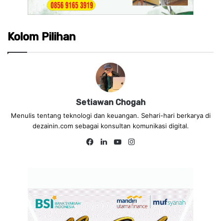
Kolom Pilihan
Setiawan Chogah
Menulis tentang teknologi dan keuangan. Sehari-hari berkarya di
dezainin.com sebagai konsultan komunikasi digital.
Fa
Lin
Yo
Ins
ce
ke
uT
tag
bo
dIn
ub
ra
ok
e
m