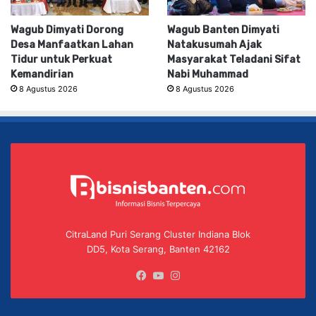
Wagub Dimyati Dorong
Wagub Banten Dimyati
Desa Manfaatkan Lahan
Natakusumah Ajak
Tidur untuk Perkuat
Masyarakat Teladani Sifat
Kemandirian
Nabi Muhammad
8 Agustus 2026
8 Agustus 2026
CitraLand Puri Serang Cluster Indiana Blok
DD5, Kota Serang, Banten 42162
Facebook
YouTube
Instagram