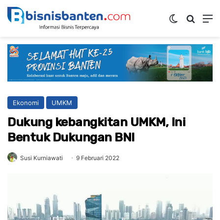
Switch ski
Mencar
M
Ekonomi
UMKM
Dukung kebangkitan UMKM, Ini
Bentuk Dukungan BNI
Susi Kurniawati
9 Februari 2022