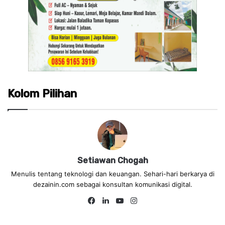
Kolom Pilihan
Setiawan Chogah
Menulis tentang teknologi dan keuangan. Sehari-hari berkarya di
dezainin.com sebagai konsultan komunikasi digital.
Fa
Lin
Yo
Ins
ce
ke
uT
tag
bo
dIn
ub
ra