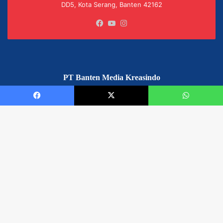
DD5, Kota Serang, Banten 42162
Facebook
YouTube
Instagram
PT Banten Media Kreasindo
Kantor: CitraLand Puri Serang Cluster Indiana,
Blok DD5 No. 1, Kota Serang, Banten
Facebook
X
WhatsApp
Email: susinuril125@gmail.com atau
redaksi@bisnisbanten.com
© 2017-2025 bisnisbanten.com | All Rights Reserved.
Designed by ❤
dezainin.com
Disclaimer
Privacy
Advertisement
Contact Us