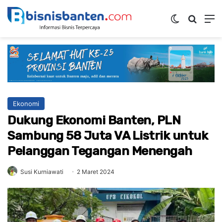
Switch ski
Mencar
M
Ekonomi
Dukung Ekonomi Banten, PLN
Sambung 58 Juta VA Listrik untuk
Pelanggan Tegangan Menengah
Susi Kurniawati
2 Maret 2024