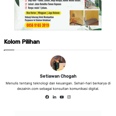
Kolom Pilihan
Setiawan Chogah
Menulis tentang teknologi dan keuangan. Sehari-hari berkarya di
dezainin.com sebagai konsultan komunikasi digital.
Fa
Lin
Yo
Ins
ce
ke
uT
tag
bo
dIn
ub
ra
ok
e
m