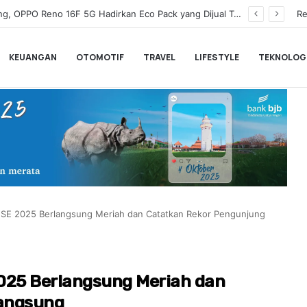
Wamenkeu Juda Agung Optimis Ekonomi Tumbuh Kuat dan Fiskal Tetap Terjaga di Tengah Ketidakpastian Global
Re
KEUANGAN
OTOMOTIF
TRAVEL
LIFESTYLE
TEKNOLOG
MSE 2025 Berlangsung Meriah dan Catatkan Rekor Pengunjung
025 Berlangsung Meriah dan
angsung