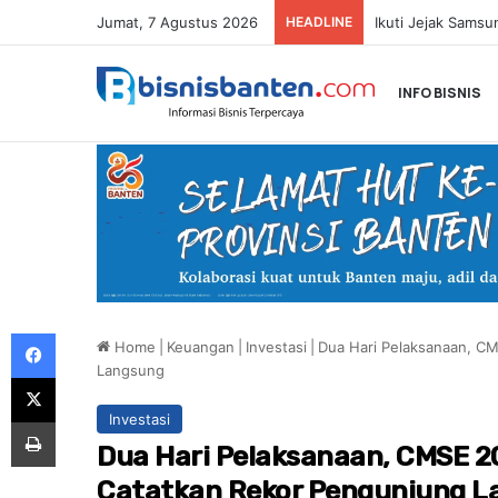
Jumat, 7 Agustus 2026
HEADLINE
INFO BISNIS
Facebook
Home
|
Keuangan
|
Investasi
|
Dua Hari Pelaksanaan, C
Langsung
X
Investasi
Print
Dua Hari Pelaksanaan, CMSE 2
Catatkan Rekor Pengunjung L