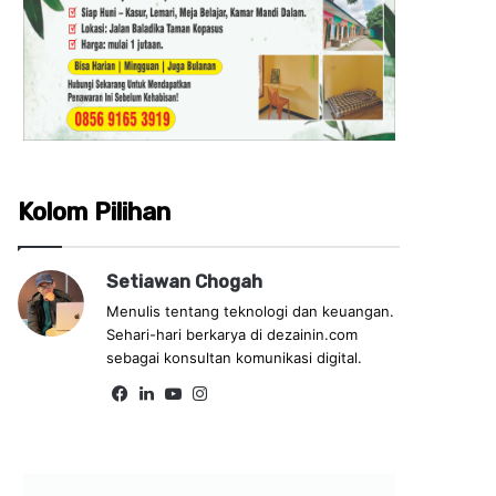
Kolom Pilihan
Setiawan Chogah
Menulis tentang teknologi dan keuangan.
Sehari-hari berkarya di dezainin.com
sebagai konsultan komunikasi digital.
Fa
Lin
Yo
Ins
ce
ke
uT
tag
bo
dIn
ub
ra
ok
e
m