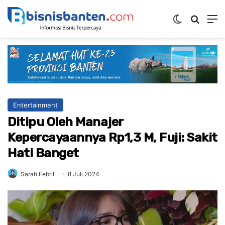
Switch ski
Mencar
M
Entertainment
Ditipu Oleh Manajer
Kepercayaannya Rp1,3 M, Fuji: Sakit
Hati Banget
Sarah Febril
8 Juli 2024