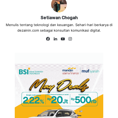
Setiawan Chogah
Menulis tentang teknologi dan keuangan. Sehari-hari berkarya di
dezainin.com sebagai konsultan komunikasi digital.
Fa
Lin
Yo
Ins
ce
ke
uT
tag
bo
dIn
ub
ra
ok
e
m