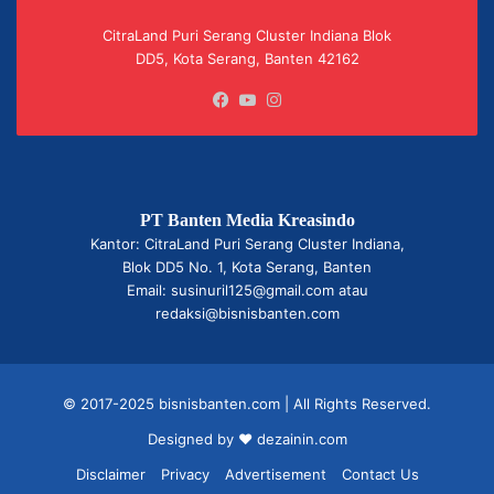
CitraLand Puri Serang Cluster Indiana Blok
DD5, Kota Serang, Banten 42162
Facebook
YouTube
Instagram
PT Banten Media Kreasindo
Kantor: CitraLand Puri Serang Cluster Indiana,
Blok DD5 No. 1, Kota Serang, Banten
Email: susinuril125@gmail.com atau
redaksi@bisnisbanten.com
© 2017-2025 bisnisbanten.com | All Rights Reserved.
Designed by ❤
dezainin.com
Disclaimer
Privacy
Advertisement
Contact Us