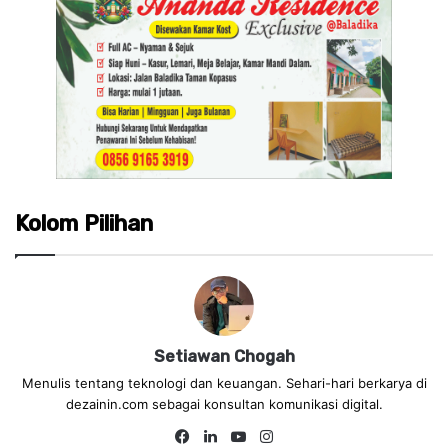
Kolom Pilihan
Setiawan Chogah
Menulis tentang teknologi dan keuangan. Sehari-hari berkarya di
dezainin.com sebagai konsultan komunikasi digital.
Fa
Lin
Yo
Ins