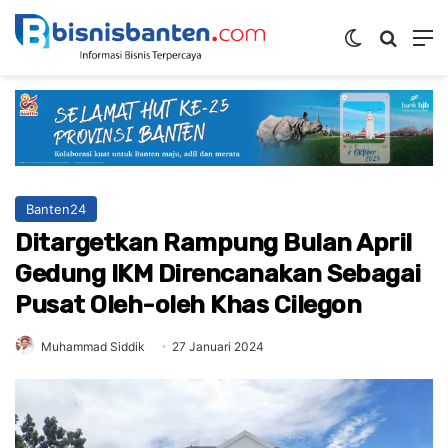
Switch ski
Mencar
M
Banten24
Ditargetkan Rampung Bulan April
Gedung IKM Direncanakan Sebagai
Pusat Oleh-oleh Khas Cilegon
Muhammad Siddik
27 Januari 2024