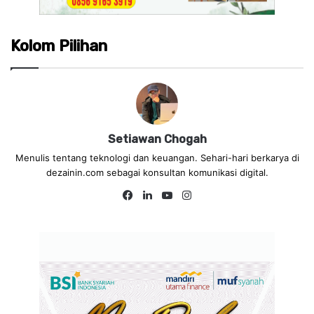
Kolom Pilihan
Setiawan Chogah
Menulis tentang teknologi dan keuangan. Sehari-hari berkarya di
dezainin.com sebagai konsultan komunikasi digital.
Fa
Lin
Yo
Ins
ce
ke
uT
tag
bo
dIn
ub
ra
ok
e
m