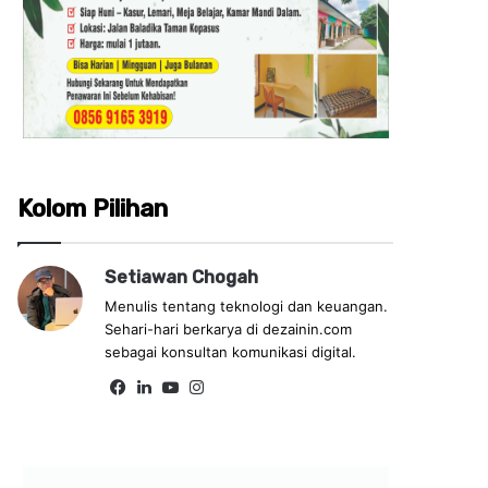
Kolom Pilihan
Setiawan Chogah
Menulis tentang teknologi dan keuangan.
Sehari-hari berkarya di dezainin.com
sebagai konsultan komunikasi digital.
Fa
Lin
Yo
Ins
ce
ke
uT
tag
bo
dIn
ub
ra
ok
e
m