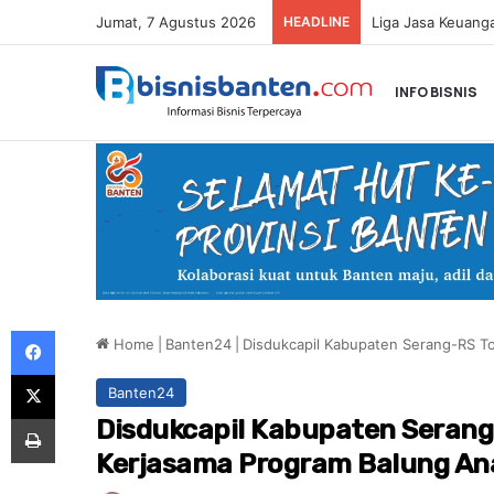
Jumat, 7 Agustus 2026
HEADLINE
INFO BISNIS
Facebook
Home
|
Banten24
|
Disdukcapil Kabupaten Serang-RS T
X
Banten24
Print
Disdukcapil Kabupaten Serang
Kerjasama Program Balung An