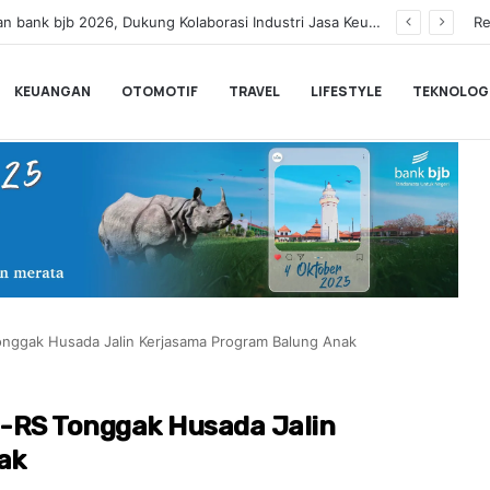
Dinilai Masih Rendah Saat MTQ, Puluhan Kafilah Kaligrafi Dibekali ke Lemka Sukabumi
Re
KEUANGAN
OTOMOTIF
TRAVEL
LIFESTYLE
TEKNOLOG
onggak Husada Jalin Kerjasama Program Balung Anak
-RS Tonggak Husada Jalin
ak