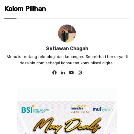
Kolom Pilihan
Setiawan Chogah
Menulis tentang teknologi dan keuangan. Sehari-hari berkarya di
dezainin.com sebagai konsultan komunikasi digital.
Fa
Lin
Yo
Ins
ce
ke
uT
tag
bo
dIn
ub
ra
ok
e
m