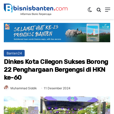
Switch ski
Mencar
M
Banten24
Dinkes Kota Cilegon Sukses Borong
22 Penghargaan Bergengsi di HKN
ke-60
Muhammad Siddik
11 Desember 2024