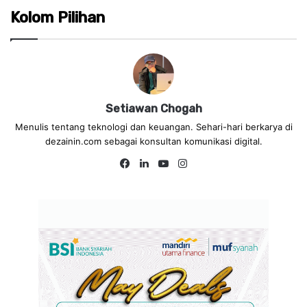
Kolom Pilihan
Setiawan Chogah
Menulis tentang teknologi dan keuangan. Sehari-hari berkarya di
dezainin.com sebagai konsultan komunikasi digital.
Fa
Lin
Yo
Ins
ce
ke
uT
tag
bo
dIn
ub
ra
ok
e
m