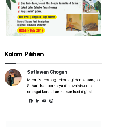
Kolom Pilihan
Setiawan Chogah
Menulis tentang teknologi dan keuangan.
Sehari-hari berkarya di dezainin.com
sebagai konsultan komunikasi digital.
Fa
Lin
Yo
Ins
ce
ke
uT
tag
bo
dIn
ub
ra
ok
e
m