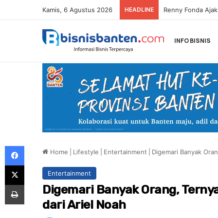
Kamis, 6 Agustus 2026
HEADLINE
INFO BISNIS
Facebook
Home
|
Lifestyle
|
Entertainment
|
Digemari Banyak Orang
X
Entertainment
Print
Digemari Banyak Orang, Ternyat
dari Ariel Noah