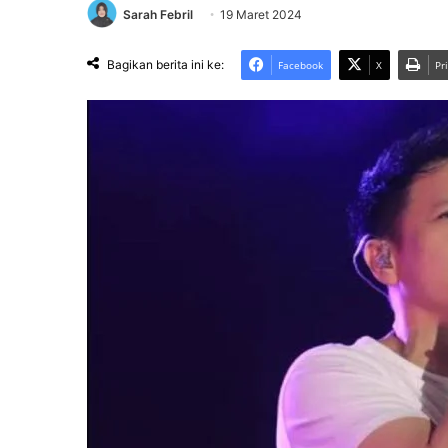
Sarah Febril
19 Maret 2024
Bagikan berita ini ke:
Facebook
X
Pr