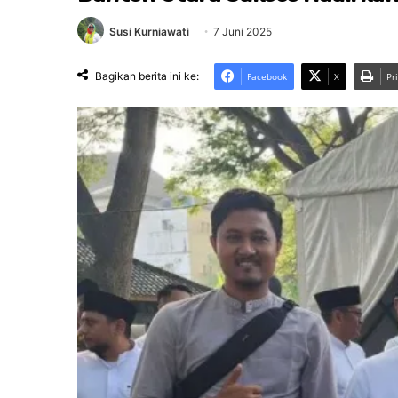
Susi Kurniawati
7 Juni 2025
Bagikan berita ini ke:
Facebook
X
Pr