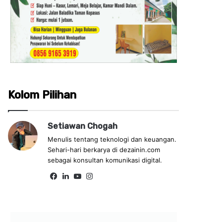
Kolom Pilihan
Setiawan Chogah
Menulis tentang teknologi dan keuangan.
Sehari-hari berkarya di dezainin.com
sebagai konsultan komunikasi digital.
Fa
Lin
Yo
Ins
ce
ke
uT
tag
bo
dIn
ub
ra
ok
e
m