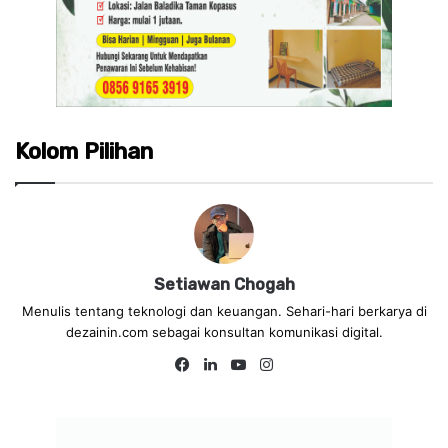
Kolom Pilihan
Setiawan Chogah
Menulis tentang teknologi dan keuangan. Sehari-hari berkarya di
dezainin.com sebagai konsultan komunikasi digital.
Fa
Lin
Yo
Ins
ce
ke
uT
tag
bo
dIn
ub
ra
ok
e
m