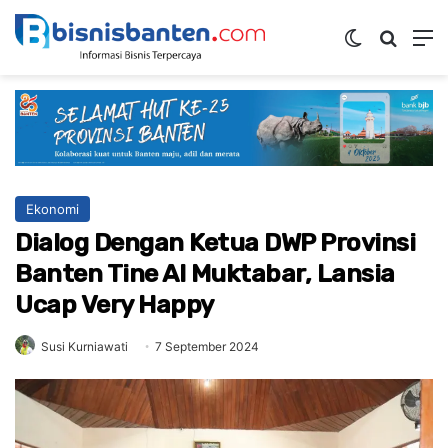
Switch ski
Mencar
M
Ekonomi
Dialog Dengan Ketua DWP Provinsi
Banten Tine Al Muktabar, Lansia
Ucap Very Happy
Susi Kurniawati
7 September 2024