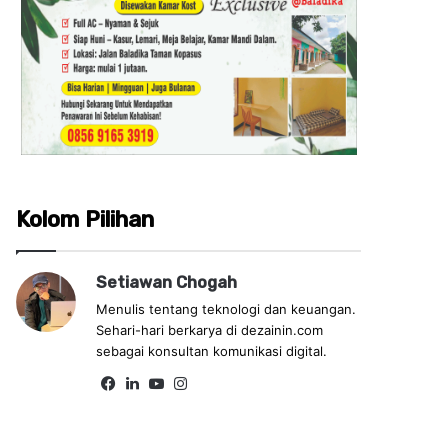
Kolom Pilihan
Setiawan Chogah
Menulis tentang teknologi dan keuangan.
Sehari-hari berkarya di dezainin.com
sebagai konsultan komunikasi digital.
Fa
Lin
Yo
Ins
ce
ke
uT
tag
bo
dIn
ub
ra