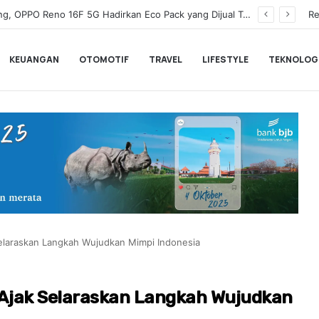
Wamenkeu Juda Agung Optimis Ekonomi Tumbuh Kuat dan Fiskal Tetap Terjaga di Tengah Ketidakpastian Global
Re
KEUANGAN
OTOMOTIF
TRAVEL
LIFESTYLE
TEKNOLOG
elaraskan Langkah Wujudkan Mimpi Indonesia
 Ajak Selaraskan Langkah Wujudkan