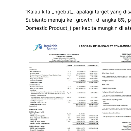
“Kalau kita _ngebut_, apalagi target yang d
Subianto menuju ke _growth_ di angka 8%, pe
Domestic Product_) per kapita mungkin di at