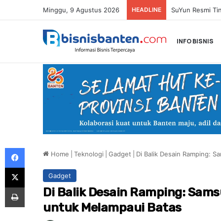
Minggu, 9 Agustus 2026
HEADLINE
Paula Verhoeve
INFO BISNIS
Facebook
Home
|
Teknologi
|
Gadget
|
Di Balik Desain Ramping: 
X
Gadget
Print
Di Balik Desain Ramping: Sam
untuk Melampaui Batas