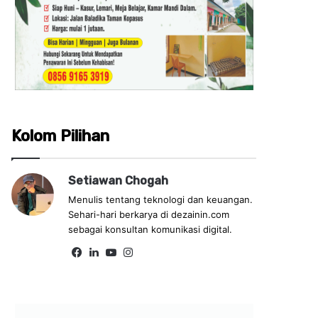
Kolom Pilihan
Setiawan Chogah
Menulis tentang teknologi dan keuangan.
Sehari-hari berkarya di dezainin.com
sebagai konsultan komunikasi digital.
Fa
Lin
Yo
Ins
ce
ke
uT
tag
bo
dIn
ub
ra
ok
e
m