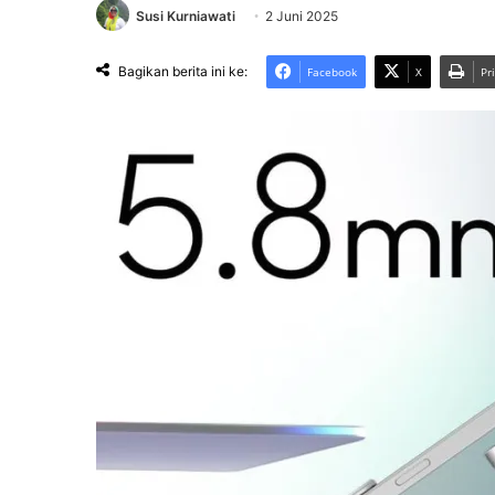
Susi Kurniawati
2 Juni 2025
Bagikan berita ini ke:
Facebook
X
Pr