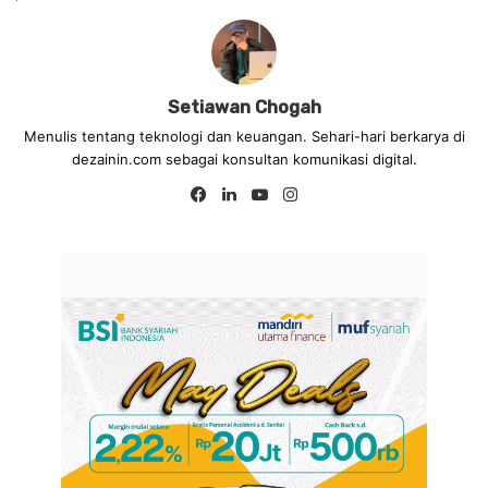
Setiawan Chogah
Menulis tentang teknologi dan keuangan. Sehari-hari berkarya di
dezainin.com sebagai konsultan komunikasi digital.
Fa
Lin
Yo
Ins
ce
ke
uT
tag
bo
dIn
ub
ra
ok
e
m