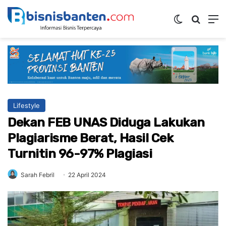
Switch ski
Mencar
M
Lifestyle
Dekan FEB UNAS Diduga Lakukan
Plagiarisme Berat, Hasil Cek
Turnitin 96-97% Plagiasi
Sarah Febril
22 April 2024