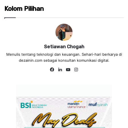
Kolom Pilihan
Setiawan Chogah
Menulis tentang teknologi dan keuangan. Sehari-hari berkarya di
dezainin.com sebagai konsultan komunikasi digital.
Fa
Lin
Yo
Ins
ce
ke
uT
tag
bo
dIn
ub
ra
ok
e
m