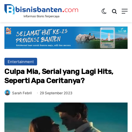
Switch ski
Mencar
M
Entertainment
Culpa Mia, Serial yang Lagi Hits,
Seperti Apa Ceritanya?
Sarah Febril
29 September 2023