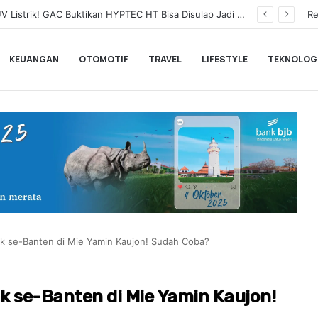
Leapmotor Perluas Jangkauan ke Jawa Tengah, Hadirkan Leapmotor B10 di Indomobil Expo Semarang 2026
Re
KEUANGAN
OTOMOTIF
TRAVEL
LIFESTYLE
TEKNOLOG
k se-Banten di Mie Yamin Kaujon! Sudah Coba?
k se-Banten di Mie Yamin Kaujon!