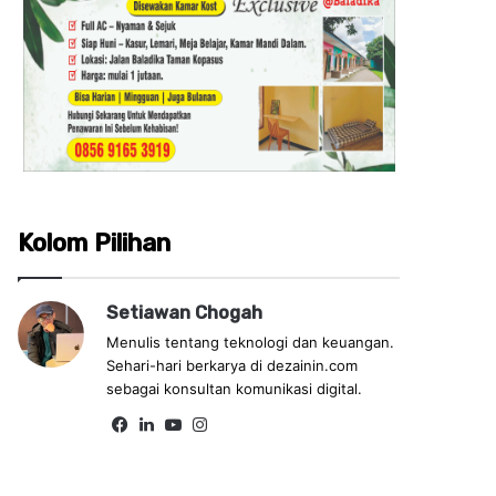
Kolom Pilihan
Setiawan Chogah
Menulis tentang teknologi dan keuangan.
Sehari-hari berkarya di dezainin.com
sebagai konsultan komunikasi digital.
Fa
Lin
Yo
Ins
ce
ke
uT
tag
bo
dIn
ub
ra