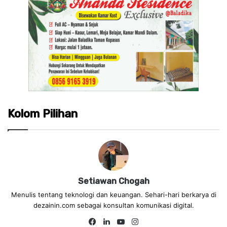
Kolom Pilihan
Setiawan Chogah
Menulis tentang teknologi dan keuangan. Sehari-hari berkarya di
dezainin.com sebagai konsultan komunikasi digital.
Fa
Lin
Yo
Ins