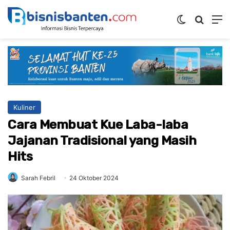
Switch ski
Mencar
M
Kuliner
Cara Membuat Kue Laba-laba
Jajanan Tradisional yang Masih
Hits
Sarah Febril
24 Oktober 2024