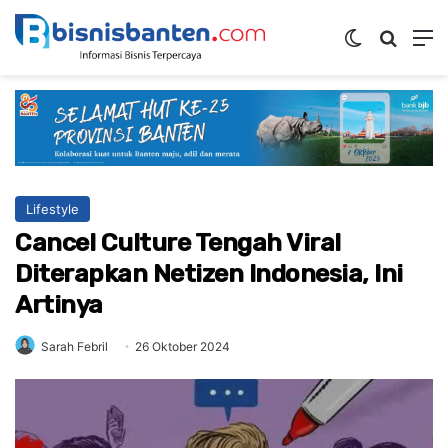
Switch ski
Mencar
M
Lifestyle
Cancel Culture Tengah Viral
Diterapkan Netizen Indonesia, Ini
Artinya
Sarah Febril
26 Oktober 2024