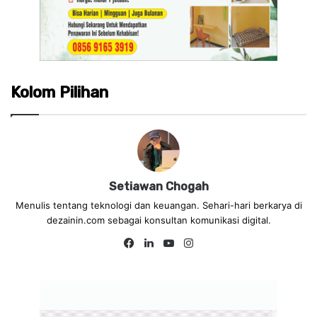
Kolom Pilihan
Setiawan Chogah
Menulis tentang teknologi dan keuangan. Sehari-hari berkarya di
dezainin.com sebagai konsultan komunikasi digital.
Fa
Lin
Yo
Ins
ce
ke
uT
tag
bo
dIn
ub
ra
ok
e
m