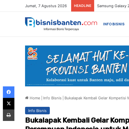
Jumat, 7 Agustus 2026
HEADLINE
INFO BISNIS
Facebook
Home
|
Info Bisnis
|
Bukalapak Kembali Gelar Kompetis
X
Print
Info Bisnis
Bukalapak Kembali Gelar Kom