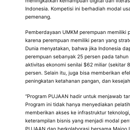
meningkatkan kemampuan digital dan literas
Indonesia. Kompetisi ini berhadiah modal us
pemenang.
Pemberdayaan UMKM perempuan memiliki po
karena perempuan memiliki peran yang stra
Dunia menyatakan, bahwa jika Indonesia dap
perempuan sebanyak 25 persen pada tahun 
aktivitas ekonomi senilai $62 miliar (sekita
persen. Selain itu, juga bisa memberikan 
peningkatan ketahanan pangan, dan kesejah
“Program PUJAAN hadir untuk menjawab ta
Program ini tidak hanya menyediakan pelati
memberikan akses ke infrastruktur teknolo
keterampilan bisnis yang menjadi modal pent
PUJAAN dan berkolaborasi bersama Majoo I