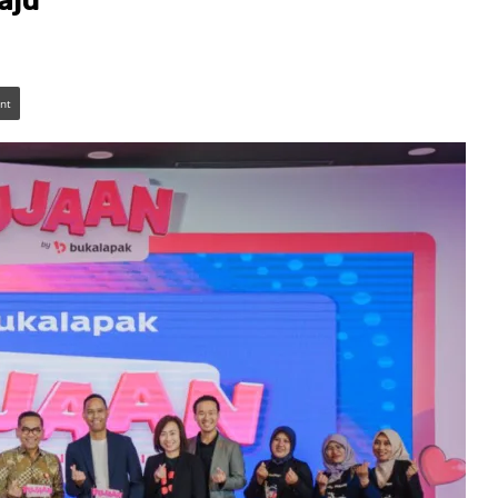
aju
int