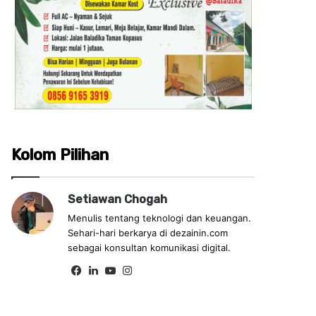
Kolom Pilihan
Setiawan Chogah
Menulis tentang teknologi dan keuangan.
Sehari-hari berkarya di dezainin.com
sebagai konsultan komunikasi digital.
Fa
Lin
Yo
Ins
ce
ke
uT
tag
bo
dIn
ub
ra