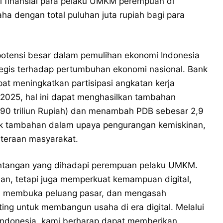
i finansial para pelaku UMKM perempuan di
aha dengan total puluhan juta rupiah bagi para
tensi besar dalam pemulihan ekonomi Indonesia
tegis terhadap pertumbuhan ekonomi nasional. Bank
at meningkatkan partisipasi angkatan kerja
2025, hal ini dapat menghasilkan tambahan
r 890 triliun Rupiah) dan menambah PDB sebesar 2,9
efek tambahan dalam upaya pengurangan kemiskinan,
teraan masyarakat.
ntangan yang dihadapi perempuan pelaku UMKM.
han, tetapi juga memperkuat kemampuan digital,
gi, membuka peluang pasar, dan mengasah
ing untuk membangun usaha di era digital. Melalui
ndonesia, kami berharap dapat memberikan