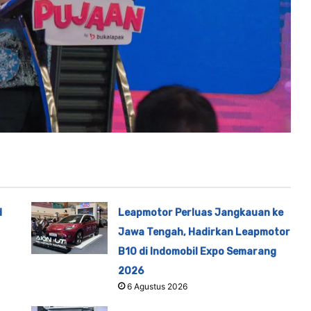
d
Leapmotor Perluas Jangkauan ke
Jawa Tengah, Hadirkan Leapmotor
B10 di Indomobil Expo Semarang
2026
6 Agustus 2026