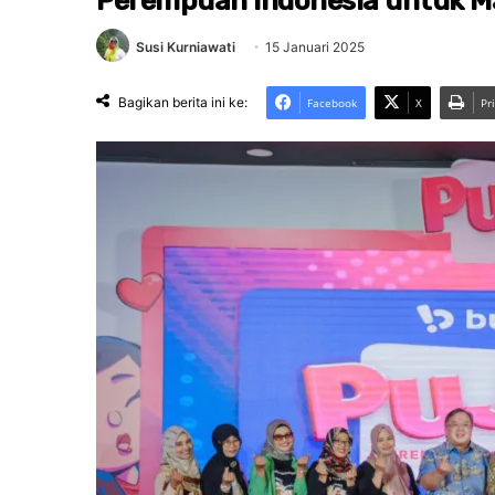
Perempuan Indonesia untuk M
Susi Kurniawati
15 Januari 2025
Bagikan berita ini ke:
Facebook
X
Pr