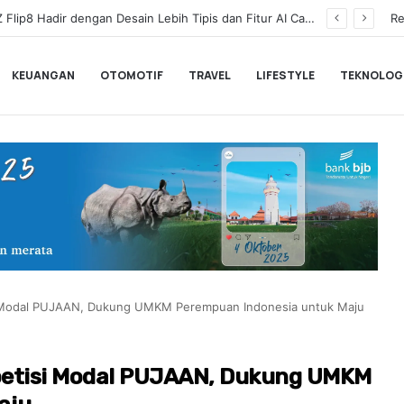
Wagub Dimyati Apresiasi Polda Banten Salurkan Air Bersih untuk Warga Terdampak Kekeringan
Re
KEUANGAN
OTOMOTIF
TRAVEL
LIFESTYLE
TEKNOLOG
i Modal PUJAAN, Dukung UMKM Perempuan Indonesia untuk Maju
petisi Modal PUJAAN, Dukung UMKM