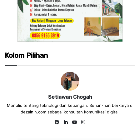
Kolom Pilihan
Setiawan Chogah
Menulis tentang teknologi dan keuangan. Sehari-hari berkarya di
dezainin.com sebagai konsultan komunikasi digital.
Fa
Lin
Yo
Ins
ce
ke
uT
tag
bo
dIn
ub
ra