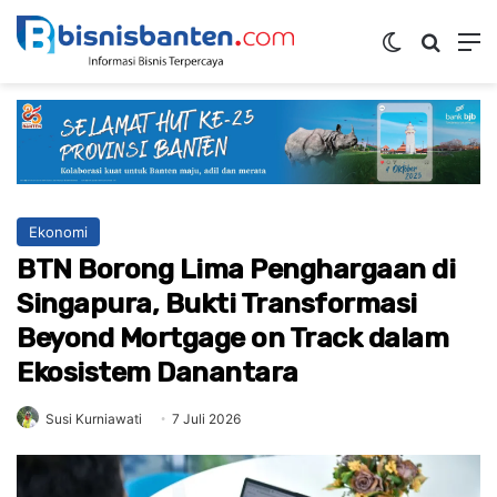
Switch ski
Mencar
M
Ekonomi
BTN Borong Lima Penghargaan di
Singapura, Bukti Transformasi
Beyond Mortgage on Track dalam
Ekosistem Danantara
Susi Kurniawati
7 Juli 2026