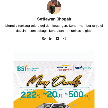
Setiawan Chogah
Menulis tentang teknologi dan keuangan. Sehari-hari berkarya di
dezainin.com sebagai konsultan komunikasi digital.
Fa
Lin
Yo
Ins
ce
ke
uT
tag
bo
dIn
ub
ra
ok
e
m