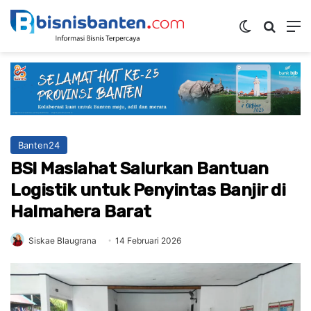
Switch ski
Mencar
M
Banten24
BSI Maslahat Salurkan Bantuan
Logistik untuk Penyintas Banjir di
Halmahera Barat
Siskae Blaugrana
14 Februari 2026