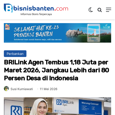
Switch ski
Mencar
M
Perbankan
BRILink Agen Tembus 1,18 Juta per
Maret 2026, Jangkau Lebih dari 80
Persen Desa di Indonesia
Susi Kurniawati
11 Mei 2026