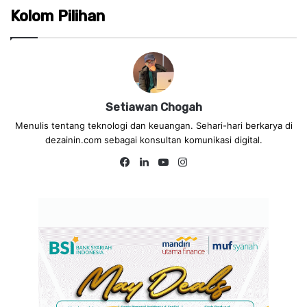
Kolom Pilihan
Setiawan Chogah
Menulis tentang teknologi dan keuangan. Sehari-hari berkarya di
dezainin.com sebagai konsultan komunikasi digital.
Fa
Lin
Yo
Ins
ce
ke
uT
tag
bo
dIn
ub
ra
ok
e
m