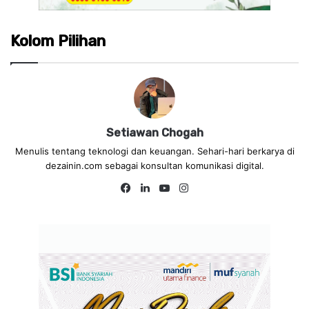
Kolom Pilihan
Setiawan Chogah
Menulis tentang teknologi dan keuangan. Sehari-hari berkarya di
dezainin.com sebagai konsultan komunikasi digital.
Fa
Lin
Yo
Ins
ce
ke
uT
tag
bo
dIn
ub
ra
ok
e
m