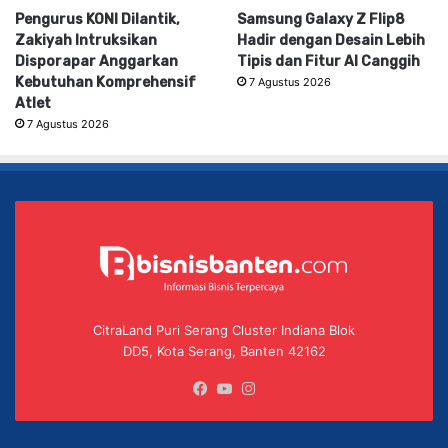
Pengurus KONI Dilantik,
Samsung Galaxy Z Flip8
Zakiyah Intruksikan
Hadir dengan Desain Lebih
Disporapar Anggarkan
Tipis dan Fitur AI Canggih
Kebutuhan Komprehensif
7 Agustus 2026
Atlet
7 Agustus 2026
CitraLand Puri Serang Cluster Indiana Blok
DD5, Kota Serang, Banten 42162
Facebook
YouTube
Instagram