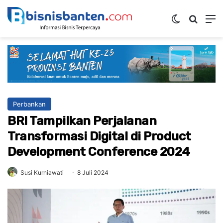
Switch ski
Mencar
M
Perbankan
BRI Tampilkan Perjalanan
Transformasi Digital di Product
Development Conference 2024
Susi Kurniawati
8 Juli 2024