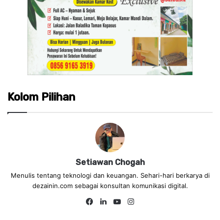
Kolom Pilihan
Setiawan Chogah
Menulis tentang teknologi dan keuangan. Sehari-hari berkarya di
dezainin.com sebagai konsultan komunikasi digital.
Fa
Lin
Yo
Ins
ce
ke
uT
tag