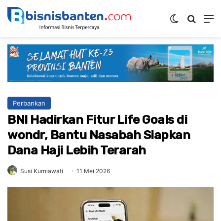
Switch ski
Mencar
M
Perbankan
BNI Hadirkan Fitur Life Goals di
wondr, Bantu Nasabah Siapkan
Dana Haji Lebih Terarah
Susi Kurniawati
11 Mei 2026