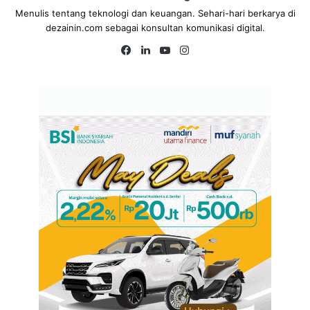
Menulis tentang teknologi dan keuangan. Sehari-hari berkarya di
dezainin.com sebagai konsultan komunikasi digital.
Fa
Lin
Yo
Ins
ce
ke
uT
tag
bo
dIn
ub
ra
ok
e
m