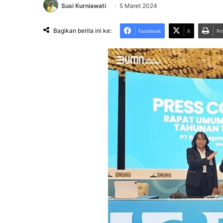
Susi Kurniawati
5 Maret 2024
Bagikan berita ini ke:
Facebook
X
Pr