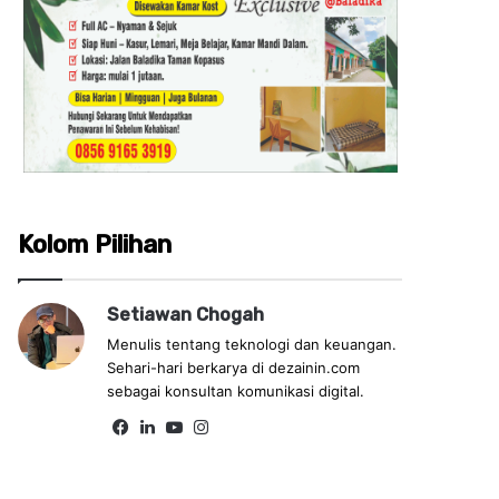
Kolom Pilihan
Setiawan Chogah
Menulis tentang teknologi dan keuangan.
Sehari-hari berkarya di dezainin.com
sebagai konsultan komunikasi digital.
Fa
Lin
Yo
Ins
ce
ke
uT
tag
bo
dIn
ub
ra