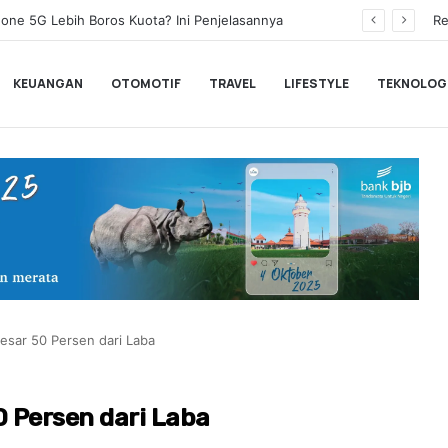
Stray Kids Comeback Lewat THIS & THAT, Langsung Puncaki Tangga Lagu Dunia
Re
KEUANGAN
OTOMOTIF
TRAVEL
LIFESTYLE
TEKNOLOG
esar 50 Persen dari Laba
0 Persen dari Laba