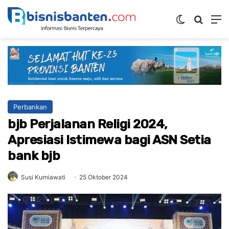
Switch ski
Mencar
M
Perbankan
bjb Perjalanan Religi 2024,
Apresiasi Istimewa bagi ASN Setia
bank bjb
Susi Kurniawati
25 Oktober 2024