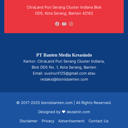
CitraLand Puri Serang Cluster Indiana Blok
DD5, Kota Serang, Banten 42162
Facebook
YouTube
Instagram
PT Banten Media Kreasindo
Kantor: CitraLand Puri Serang Cluster Indiana,
Blok DD5 No. 1, Kota Serang, Banten
Email: susinuril125@gmail.com atau
redaksi@bisnisbanten.com
© 2017-2025 bisnisbanten.com | All Rights Reserved.
Designed by ❤
dezainin.com
Disclaimer
Privacy
Advertisement
Contact Us