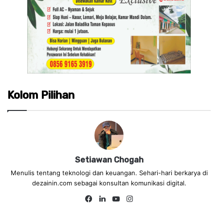
Kolom Pilihan
Setiawan Chogah
Menulis tentang teknologi dan keuangan. Sehari-hari berkarya di
dezainin.com sebagai konsultan komunikasi digital.
Fa
Lin
Yo
Ins
ce
ke
uT
tag