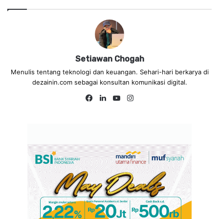
Setiawan Chogah
Menulis tentang teknologi dan keuangan. Sehari-hari berkarya di
dezainin.com sebagai konsultan komunikasi digital.
Fa
Lin
Yo
Ins
ce
ke
uT
tag
bo
dIn
ub
ra
ok
e
m