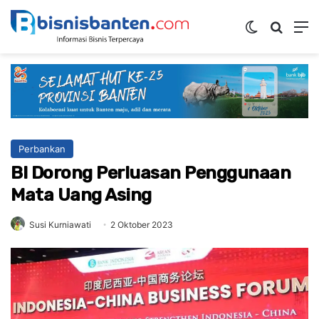
Switch ski
Mencar
M
Perbankan
BI Dorong Perluasan Penggunaan
Mata Uang Asing
Susi Kurniawati
2 Oktober 2023