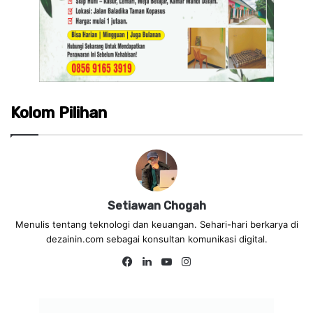
Kolom Pilihan
Setiawan Chogah
Menulis tentang teknologi dan keuangan. Sehari-hari berkarya di
dezainin.com sebagai konsultan komunikasi digital.
Fa
Lin
Yo
Ins
ce
ke
uT
tag
bo
dIn
ub
ra
ok
e
m