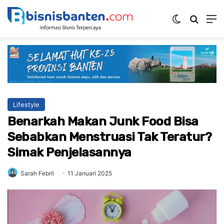
Switch ski
Mencar
M
Lifestyle
Benarkah Makan Junk Food Bisa
Sebabkan Menstruasi Tak Teratur?
Simak Penjelasannya
Sarah Febril
11 Januari 2025