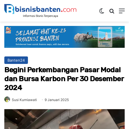
Switch ski
Mencar
M
Banten24
Begini Perkembangan Pasar Modal
dan Bursa Karbon Per 30 Desember
2024
Susi Kurniawati
9 Januari 2025