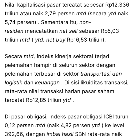
Nilai kapitalisasi pasar tercatat sebesar Rp12.336
triliun atau naik 2,79 persen
mtd
(secara
ytd
naik
5,74 persen)
.
Sementara itu,
non-
residen
mencatatkan
net sell
sebesar Rp5,03
triliun
mtd
(
ytd: net buy
Rp16,53 triliun).
Secara
mtd,
indeks kinerja sektoral terjadi
pelemahan hampir di seluruh sektor dengan
pelemahan terbesar di sektor
transportasi dan
logistik
dan
keuangan
. Di sisi likuiditas transaksi,
rata-rata nilai transaksi harian pasar saham
tercatat Rp12,85 triliun
ytd
.
Di pasar obligasi, indeks pasar obligasi ICBI turun
0,12 persen
mtd
(naik 4,82 persen
ytd
) ke level
392,66, dengan
imbal hasil
SBN rata-rata naik