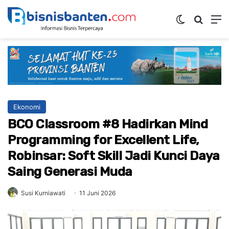
Switch ski
Mencar
M
Ekonomi
BCO Classroom #8 Hadirkan Mind
Programming for Excellent Life,
Robinsar: Soft Skill Jadi Kunci Daya
Saing Generasi Muda
Susi Kurniawati
11 Juni 2026