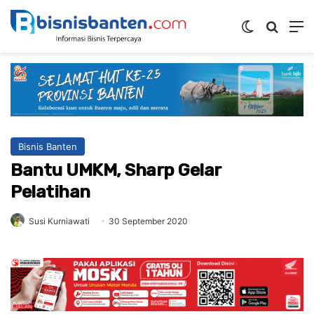
Switch skin
Mencar
M
Bisnis Banten
Bantu UMKM, Sharp Gelar
Pelatihan
Susi Kurniawati
30 September 2020