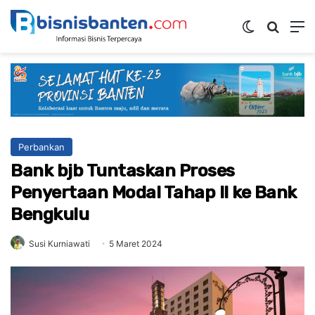
Switch ski
Mencar
M
Perbankan
Bank bjb Tuntaskan Proses
Penyertaan Modal Tahap II ke Bank
Bengkulu
Susi Kurniawati
5 Maret 2024