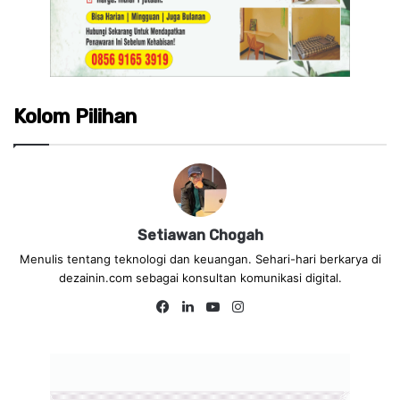
Kolom Pilihan
Setiawan Chogah
Menulis tentang teknologi dan keuangan. Sehari-hari berkarya di
dezainin.com sebagai konsultan komunikasi digital.
Fa
Lin
Yo
Ins
ce
ke
uT
tag
bo
dIn
ub
ra
ok
e
m