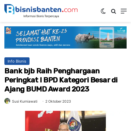
Switch ski
Mencar
M
Info Bisnis
Bank bjb Raih Penghargaan
Peringkat I BPD Kategori Besar di
Ajang BUMD Award 2023
Susi Kurniawati
2 Oktober 2023