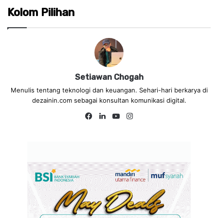
Kolom Pilihan
Setiawan Chogah
Menulis tentang teknologi dan keuangan. Sehari-hari berkarya di
dezainin.com sebagai konsultan komunikasi digital.
Fa
Lin
Yo
Ins
ce
ke
uT
tag
bo
dIn
ub
ra
ok
e
m