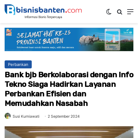
Switch ski
Mencar
M
Perbankan
Bank bjb Berkolaborasi dengan Info
Tekno Siaga Hadirkan Layanan
Perbankan Efisien dan
Memudahkan Nasabah
Susi Kurniawati
2 September 2024