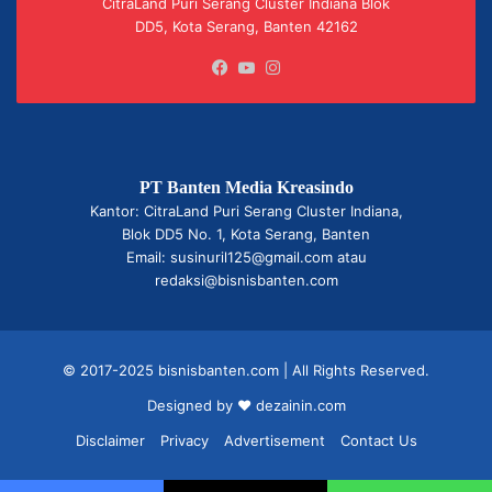
CitraLand Puri Serang Cluster Indiana Blok
DD5, Kota Serang, Banten 42162
Facebook
YouTube
Instagram
PT Banten Media Kreasindo
Kantor: CitraLand Puri Serang Cluster Indiana,
Blok DD5 No. 1, Kota Serang, Banten
Email: susinuril125@gmail.com atau
redaksi@bisnisbanten.com
© 2017-2025 bisnisbanten.com | All Rights Reserved.
Designed by ❤
dezainin.com
Disclaimer
Privacy
Advertisement
Contact Us