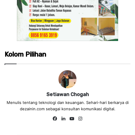
Kolom Pilihan
Setiawan Chogah
Menulis tentang teknologi dan keuangan. Sehari-hari berkarya di
dezainin.com sebagai konsultan komunikasi digital.
Fa
Lin
Yo
Ins
ce
ke
uT
tag
bo
dIn
ub
ra