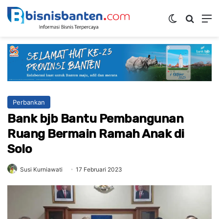
Switch ski
Mencar
M
Perbankan
Bank bjb Bantu Pembangunan
Ruang Bermain Ramah Anak di
Solo
Susi Kurniawati
17 Februari 2023