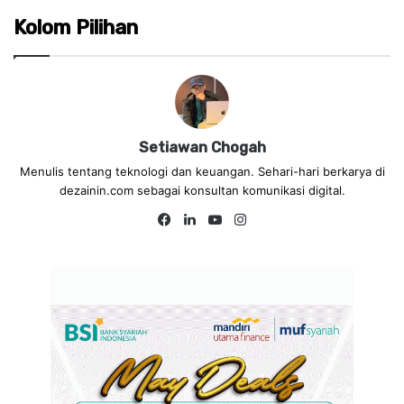
Kolom Pilihan
Setiawan Chogah
Menulis tentang teknologi dan keuangan. Sehari-hari berkarya di
dezainin.com sebagai konsultan komunikasi digital.
Fa
Lin
Yo
Ins
ce
ke
uT
tag
bo
dIn
ub
ra
ok
e
m