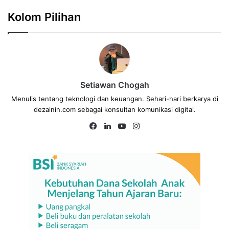
Kolom Pilihan
Setiawan Chogah
Menulis tentang teknologi dan keuangan. Sehari-hari berkarya di
dezainin.com sebagai konsultan komunikasi digital.
Fa
Lin
Yo
Ins
ce
ke
uT
tag
bo
dIn
ub
ra
ok
e
m