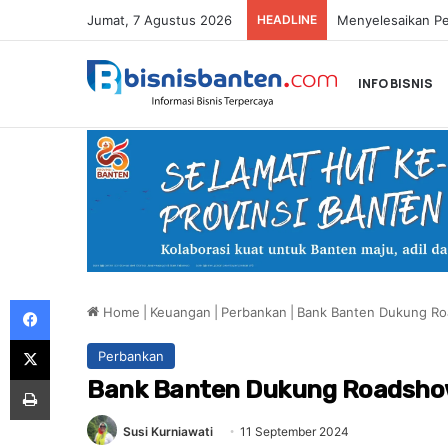
Jumat, 7 Agustus 2026
HEADLINE
INFO BISNIS
Facebook
Home
|
Keuangan
|
Perbankan
|
Bank Banten Dukung Roa
X
Perbankan
Print
Bank Banten Dukung Roadshow
Susi Kurniawati
11 September 2024