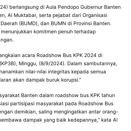
4) berlangsung di Aula Pendopo Gubernur Banten
en, Al Muktabar, serta pejabat dari Organisasi
 Daerah (BUMD), dan BUMN di Provinsi Banten.
g menunjukkan komitmen penuh terhadap
angan.
rangkaian acara Roadshow Bus KPK 2024 di
(KP3B), Minggu, (8/9/2024). Dalam sambutannya,
nanamkan nilai-nilai integritas kepada semua
aran akan dampak buruk korupsi.”
asyarakat Banten dalam roadshow bus KPK tahun
esiasi partisipasi masyarakat pada Roadshow Bus
ngan demikian, saling mengingatkan antar orang-
a membawa dampak yang baik kedepannya,” kata Al