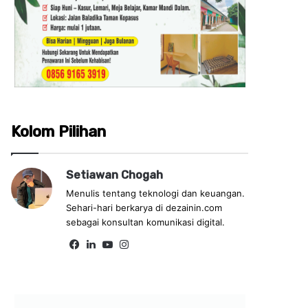
Kolom Pilihan
Setiawan Chogah
Menulis tentang teknologi dan keuangan.
Sehari-hari berkarya di dezainin.com
sebagai konsultan komunikasi digital.
Fa
Lin
Yo
Ins
ce
ke
uT
tag
bo
dIn
ub
ra
ok
e
m