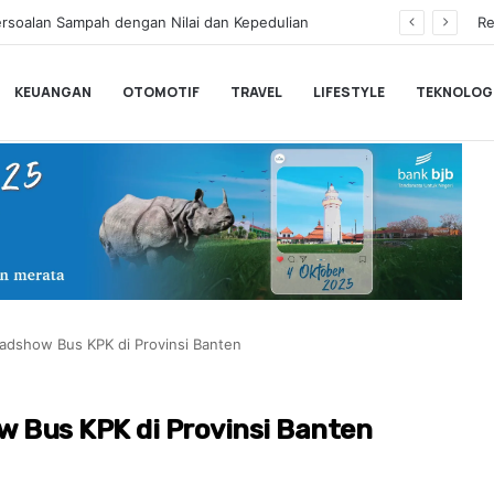
Ketua TP PKK Provinsi Banten Tinawati Andra Soni: Keluarga Adalah Sekolah Pertama
Re
KEUANGAN
OTOMOTIF
TRAVEL
LIFESTYLE
TEKNOLOG
dshow Bus KPK di Provinsi Banten
 Bus KPK di Provinsi Banten