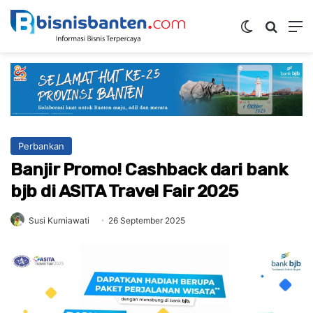
Switch ski
Mencar
M
Perbankan
Banjir Promo! Cashback dari bank
bjb di ASITA Travel Fair 2025
Susi Kurniawati
26 September 2025