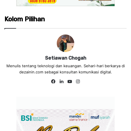
Kolom Pilihan
Setiawan Chogah
Menulis tentang teknologi dan keuangan. Sehari-hari berkarya di
dezainin.com sebagai konsultan komunikasi digital.
Fa
Lin
Yo
Ins
ce
ke
uT
tag
bo
dIn
ub
ra
ok
e
m