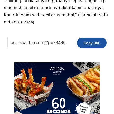
“Giliran gini biasanya org tuanya lepas tangan. Tp
mas msh kecil dulu ortunya dinafkahin anak nya.
Kan dlu baim wkt kecil artis mahal,” ujar salah satu
netizen.
(Sarah)
Copy URL