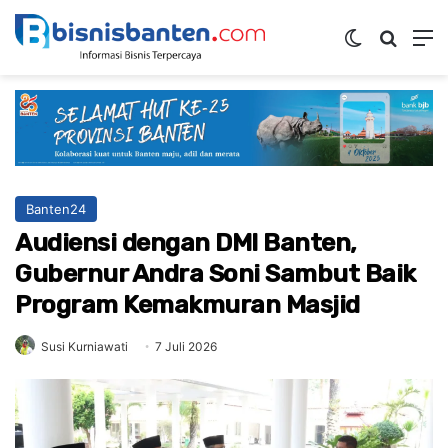
Switch ski
Mencar
M
Banten24
Audiensi dengan DMI Banten,
Gubernur Andra Soni Sambut Baik
Program Kemakmuran Masjid
Susi Kurniawati
7 Juli 2026