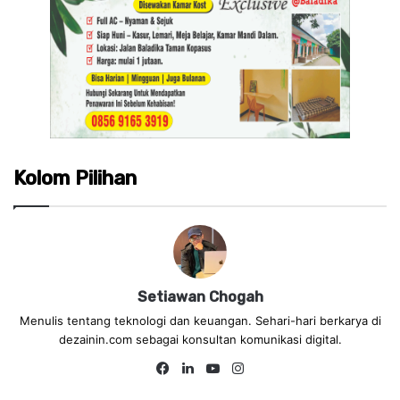
Kolom Pilihan
Setiawan Chogah
Menulis tentang teknologi dan keuangan. Sehari-hari berkarya di
dezainin.com sebagai konsultan komunikasi digital.
Fa
Lin
Yo
Ins
ce
ke
uT
tag