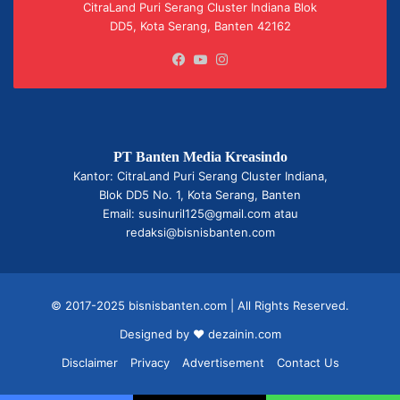
CitraLand Puri Serang Cluster Indiana Blok
DD5, Kota Serang, Banten 42162
Facebook
YouTube
Instagram
PT Banten Media Kreasindo
Kantor: CitraLand Puri Serang Cluster Indiana,
Blok DD5 No. 1, Kota Serang, Banten
Email: susinuril125@gmail.com atau
redaksi@bisnisbanten.com
© 2017-2025 bisnisbanten.com | All Rights Reserved.
Designed by ❤
dezainin.com
Disclaimer
Privacy
Advertisement
Contact Us