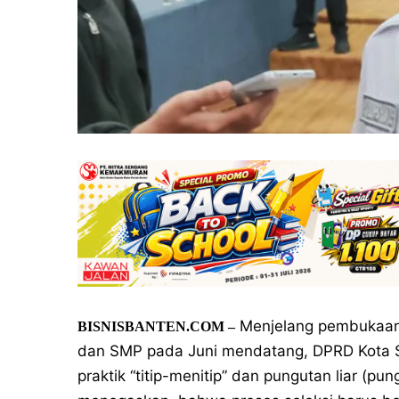
Menjelang pembukaan 
BISNISBANTEN.COM
–
dan SMP pada Juni mendatang, DPRD Kota
praktik “titip-menitip” dan pungutan liar (p