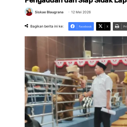
Pengaduan dan Siap Sidak La
Siskae Blaugrana
12 Mei 2026
Bagikan berita ini ke:
Facebook
X
Pr