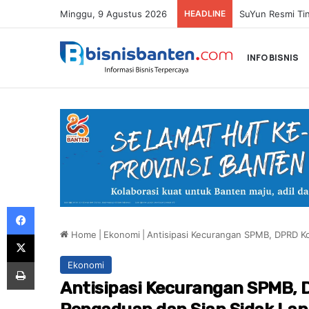
Minggu, 9 Agustus 2026
HEADLINE
Paula Verhoeve
INFO BISNIS
Facebook
Home
|
Ekonomi
|
Antisipasi Kecurangan SPMB, DPRD K
X
Print
Ekonomi
Antisipasi Kecurangan SPMB, 