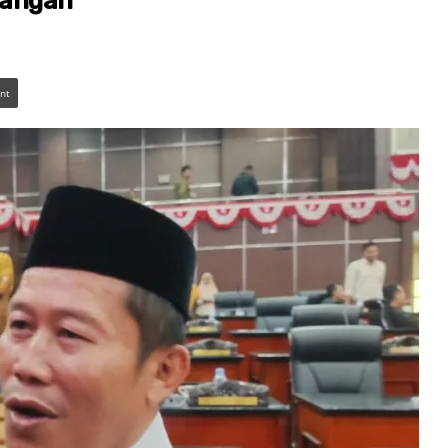
pangan
int