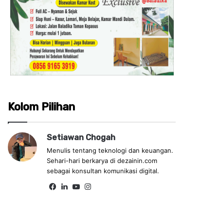
Kolom Pilihan
Setiawan Chogah
Menulis tentang teknologi dan keuangan.
Sehari-hari berkarya di dezainin.com
sebagai konsultan komunikasi digital.
Fa
Lin
Yo
Ins
ce
ke
uT
tag
bo
dIn
ub
ra